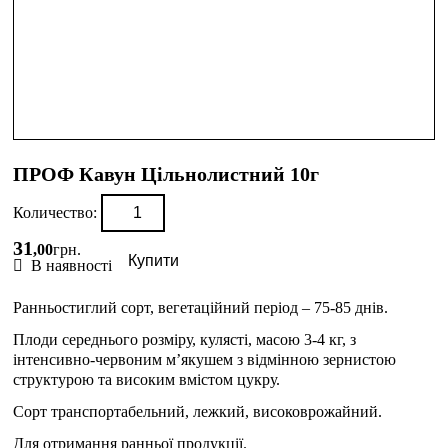
ПРОФ Кавун Цільнолистний 10г
Количество:
31
,
00
грн.
Купити
В наявності
Ранньостиглий сорт, вегетаційний період – 75-85 днів.
Плоди середнього розміру, кулясті, масою 3-4 кг, з
інтенсивно-червоним м’якушем з відмінною зернистою
структурою та високим вмістом цукру.
Сорт транспортабельний, лежкий, високоврожайний.
Для отримання ранньої продукції.