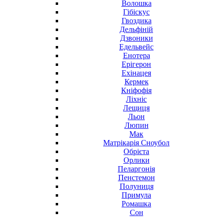
Волошка
Гібіскус
Гвоздика
Дельфіній
Дзвоники
Едельвейс
Енотера
Ерігерон
Ехінацея
Кермек
Кніфофія
Ліхніс
Лещиця
Льон
Люпин
Мак
Матрікарія Сноубол
Обрієта
Орлики
Пеларгонія
Пенстемон
Полуниця
Примула
Ромашка
Сон