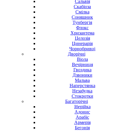
Сальвія
Скабіоза
Смілка
Соняшник
Тунбергія
Флокс
Хризантема
Целозія
Цинерарія
Чорнобривці
Дворічні
Віола
Вечірниця
Гвоздика
Дзвоники
Мальва
Наперстянка
Незабудка
Стокротки
Багаторічні
Іберійка
Адонис
Арабіс
Армерія
Бегонія