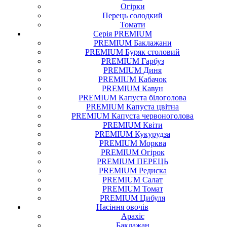
Огірки
Перець солодкий
Томати
Серія PREMIUM
PREMIUM Баклажани
PREMIUM Буряк столовий
PREMIUM Гарбуз
PREMIUM Диня
PREMIUM Кабачок
PREMIUM Кавун
PREMIUM Капуста білоголова
PREMIUM Капуста цвітна
PREMIUM Капуста червоноголова
PREMIUM Квіти
PREMIUM Кукурудза
PREMIUM Морква
PREMIUM Огірок
PREMIUM ПЕРЕЦЬ
PREMIUM Редиска
PREMIUM Салат
PREMIUM Томат
PREMIUM Цибуля
Насіння
овочів
Арахіс
Баклажан