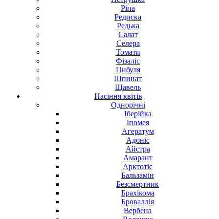
Ріпа
Редиска
Редька
Салат
Селера
Томати
Фізаліс
Цибуля
Шпинат
Щавель
Насіння
квітів
Однорічні
Іберійка
Іпомея
Агератум
Адоніс
Айстра
Амарант
Арктотіс
Бальзамін
Безсмертник
Брахікома
Броваллія
Вербена