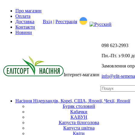
Про магазин
Оплата
Доставка
Вхід
|
Реєстрація
Контакти
Новини
098
623-2993
Пн.-Пт. з 9:00 д
Замовлення опра
Інтернет-магазин
info@elit-semen
Насіння Нідерландів, Кореї, США, Японії, Чехії, Японії
Буряк столовий
Кабачки
КАВУН
Капуста білоголова
Капуста цвітна
Квіти