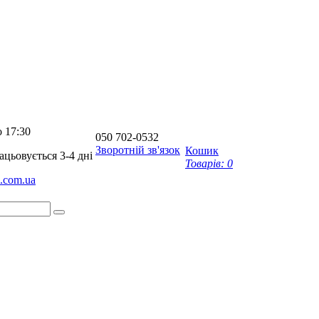
о 17:30
050
702-0532
Зворотній зв'язок
Кошик
цьовується 3-4 дні
Товарів:
0
a.com.ua