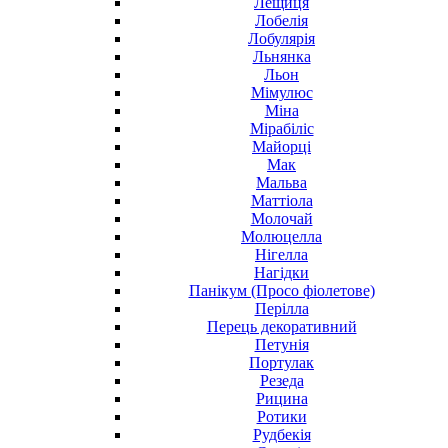
Лещиця
Лобелія
Лобулярія
Льнянка
Льон
Мімулюс
Міна
Мірабіліс
Майорці
Мак
Мальва
Маттіола
Молочай
Молюцелла
Нігелла
Нагідки
Панікум (Просо фіолетове)
Перілла
Перець декоративний
Петунія
Портулак
Резеда
Рицина
Ротики
Рудбекія