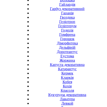
Волошка
Гайлардія
Гарбуз декоративний
Гацанія
Гвоздика
Геліотроп
Геліптерум
Годеція
Гомфрена
Горошок
Діморфотека
Дельфіній
Доротеантус
Еустома
Жоржина
Капуста декоративна
Катарантус
Кермек
Кларкія
Кобея
Кохія
Красоля
Кукурудза декоративна
Лаватера
Левкой