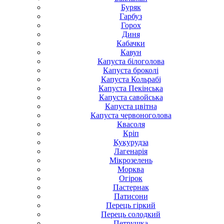
Буряк
Гарбуз
Горох
Диня
Кабачки
Кавун
Капуста білоголова
Капуста броколі
Капуста Кольрабі
Капуста Пекінська
Капуста савойська
Капуста цвітна
Капуста червоноголова
Квасоля
Кріп
Кукурудза
Лагенарія
Мікрозелень
Морква
Огірок
Пастернак
Патисони
Перець гіркий
Перець солодкий
Петрушка