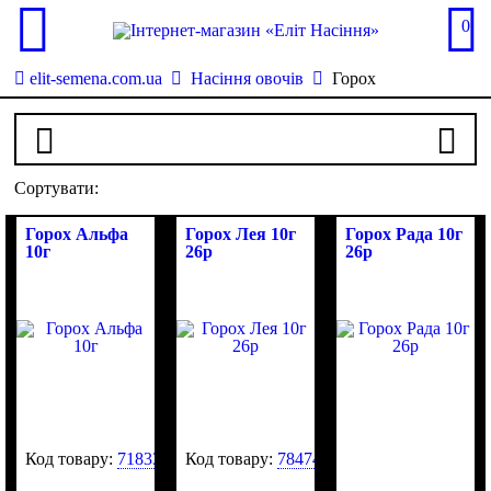
0
elit-semena.com.ua
Насіння овочів
Горох
Сортувати:
Горох Альфа
Горох Лея 10г
Горох Рада 10г
10г
26р
26р
Код товару:
71833
Код товару:
78474