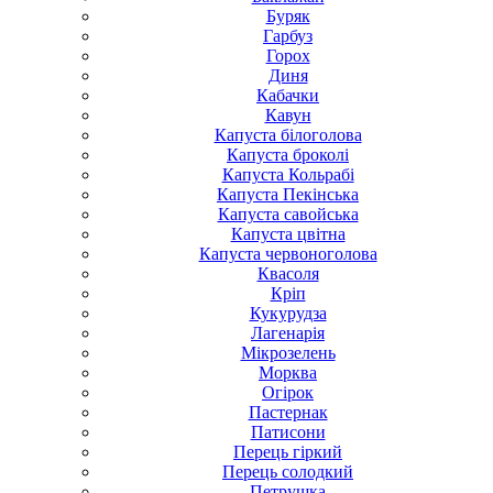
Буряк
Гарбуз
Горох
Диня
Кабачки
Кавун
Капуста білоголова
Капуста броколі
Капуста Кольрабі
Капуста Пекінська
Капуста савойська
Капуста цвітна
Капуста червоноголова
Квасоля
Кріп
Кукурудза
Лагенарія
Мікрозелень
Морква
Огірок
Пастернак
Патисони
Перець гіркий
Перець солодкий
Петрушка