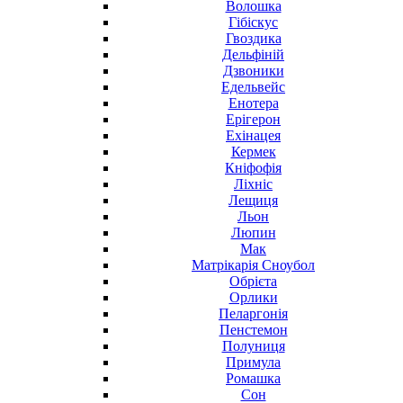
Волошка
Гібіскус
Гвоздика
Дельфіній
Дзвоники
Едельвейс
Енотера
Ерігерон
Ехінацея
Кермек
Кніфофія
Ліхніс
Лещиця
Льон
Люпин
Мак
Матрікарія Сноубол
Обрієта
Орлики
Пеларгонія
Пенстемон
Полуниця
Примула
Ромашка
Сон