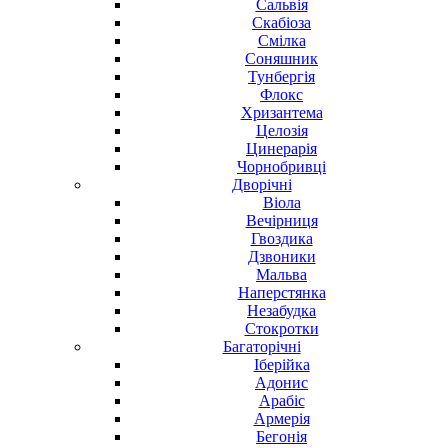
Сальвія
Скабіоза
Смілка
Соняшник
Тунбергія
Флокс
Хризантема
Целозія
Цинерарія
Чорнобривці
Дворічні
Віола
Вечірниця
Гвоздика
Дзвоники
Мальва
Наперстянка
Незабудка
Стокротки
Багаторічні
Іберійка
Адонис
Арабіс
Армерія
Бегонія