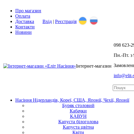
Про магазин
Оплата
Доставка
Вхід
|
Реєстрація
Контакти
Новини
098
623-2
Пн.-Пт. з 
Замовленн
Інтернет-магазин
info@elit
Насіння Нідерландів, Кореї, США, Японії, Чехії, Японії
Буряк столовий
Кабачки
КАВУН
Капуста білоголова
Капуста цвітна
Квіти