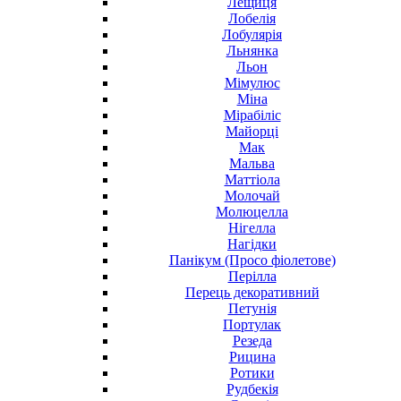
Лещиця
Лобелія
Лобулярія
Льнянка
Льон
Мімулюс
Міна
Мірабіліс
Майорці
Мак
Мальва
Маттіола
Молочай
Молюцелла
Нігелла
Нагідки
Панікум (Просо фіолетове)
Перілла
Перець декоративний
Петунія
Портулак
Резеда
Рицина
Ротики
Рудбекія