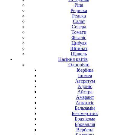
Ріпа
Редиска
Редька
Салат
Селера
Томати
Фізаліс
Цибуля
Шпинат
Щавель
Насіння
квітів
Однорічні
Іберійка
Іпомея
Агератум
Адоніс
Айстра
Амарант
Арктотіс
Бальзамін
Безсмертник
Брахікома
Броваллія
Вербена