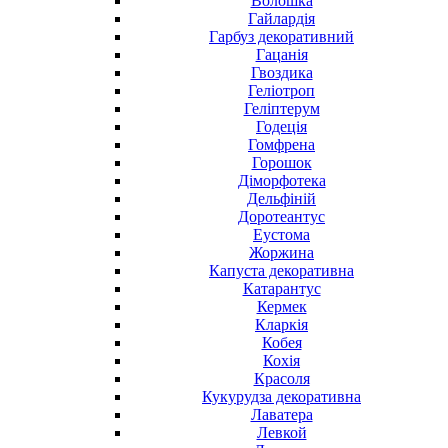
Волошка
Гайлардія
Гарбуз декоративний
Гацанія
Гвоздика
Геліотроп
Геліптерум
Годеція
Гомфрена
Горошок
Діморфотека
Дельфіній
Доротеантус
Еустома
Жоржина
Капуста декоративна
Катарантус
Кермек
Кларкія
Кобея
Кохія
Красоля
Кукурудза декоративна
Лаватера
Левкой