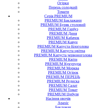
Огірки
Перець солодкий
Томати
Серія PREMIUM
PREMIUM Баклажани
PREMIUM Буряк столовий
PREMIUM Гарбуз
PREMIUM Диня
PREMIUM Кабачок
PREMIUM Кавун
PREMIUM Капуста білоголова
PREMIUM Капуста цвітна
PREMIUM Капуста червоноголова
PREMIUM Квіти
PREMIUM Кукурудза
PREMIUM Морква
PREMIUM Огірок
PREMIUM ПЕРЕЦЬ
PREMIUM Редиска
PREMIUM Салат
PREMIUM Томат
PREMIUM Цибуля
Насіння
овочів
Арахіс
Баклажан