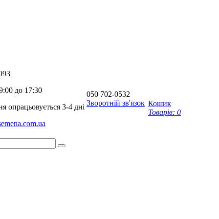
993
9:00 до 17:30
050
702-0532
Зворотній зв'язок
Кошик
я опрацьовується 3-4 дні
Товарів:
0
-semena.com.ua