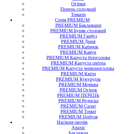
Огірки
Перець солодкий
Томати
Серія PREMIUM
PREMIUM Баклажани
PREMIUM Буряк столовий
PREMIUM Гарбуз
PREMIUM Диня
PREMIUM Кабачок
PREMIUM Кавун
PREMIUM Капуста білоголова
PREMIUM Капуста цвітна
PREMIUM Капуста червоноголова
PREMIUM Квіти
PREMIUM Кукурудза
PREMIUM Морква
PREMIUM Огірок
PREMIUM ПЕРЕЦЬ
PREMIUM Редиска
PREMIUM Салат
PREMIUM Томат
PREMIUM Цибуля
Насіння
овочів
Арахіс
Баклажан