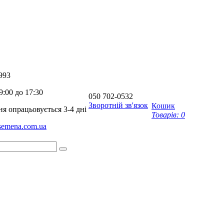
993
9:00 до 17:30
050
702-0532
Зворотній зв'язок
Кошик
я опрацьовується 3-4 дні
Товарів:
0
-semena.com.ua