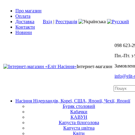
Про магазин
Оплата
Доставка
Вхід
|
Реєстрація
Контакти
Новини
098
623-2
Пн.-Пт. з 
Замовленн
Інтернет-магазин
info@elit
Насіння Нідерландів, Кореї, США, Японії, Чехії, Японії
Буряк столовий
Кабачки
КАВУН
Капуста білоголова
Капуста цвітна
Квіти