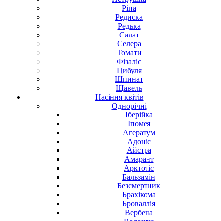
Ріпа
Редиска
Редька
Салат
Селера
Томати
Фізаліс
Цибуля
Шпинат
Щавель
Насіння
квітів
Однорічні
Іберійка
Іпомея
Агератум
Адоніс
Айстра
Амарант
Арктотіс
Бальзамін
Безсмертник
Брахікома
Броваллія
Вербена