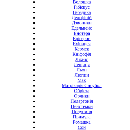
Волошка
Гібіскус
Гвоздика
Дельфіній
Дзвоники
Едельвейс
Енотера
Ерігерон
Ехінацея
Кермек
Кніфофія
Ліхніс
Лещиця
Льон
Люпин
Мак
Матрікарія Сноубол
Обрієта
Орлики
Пеларгонія
Пенстемон
Полуниця
Примула
Ромашка
Сон