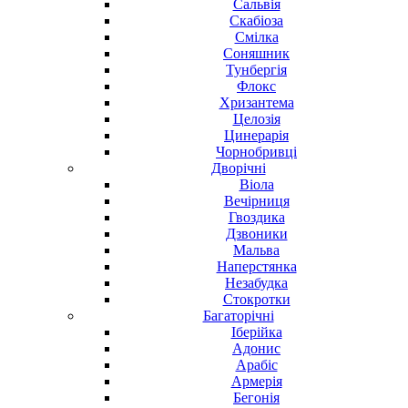
Сальвія
Скабіоза
Смілка
Соняшник
Тунбергія
Флокс
Хризантема
Целозія
Цинерарія
Чорнобривці
Дворічні
Віола
Вечірниця
Гвоздика
Дзвоники
Мальва
Наперстянка
Незабудка
Стокротки
Багаторічні
Іберійка
Адонис
Арабіс
Армерія
Бегонія