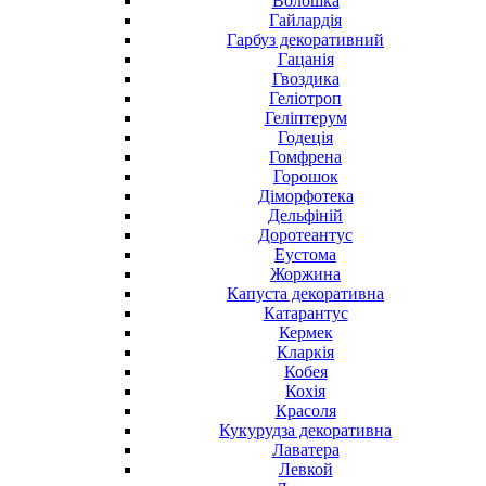
Волошка
Гайлардія
Гарбуз декоративний
Гацанія
Гвоздика
Геліотроп
Геліптерум
Годеція
Гомфрена
Горошок
Діморфотека
Дельфіній
Доротеантус
Еустома
Жоржина
Капуста декоративна
Катарантус
Кермек
Кларкія
Кобея
Кохія
Красоля
Кукурудза декоративна
Лаватера
Левкой