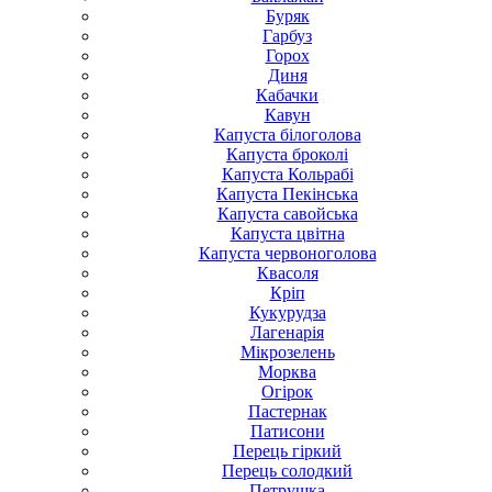
Буряк
Гарбуз
Горох
Диня
Кабачки
Кавун
Капуста білоголова
Капуста броколі
Капуста Кольрабі
Капуста Пекінська
Капуста савойська
Капуста цвітна
Капуста червоноголова
Квасоля
Кріп
Кукурудза
Лагенарія
Мікрозелень
Морква
Огірок
Пастернак
Патисони
Перець гіркий
Перець солодкий
Петрушка