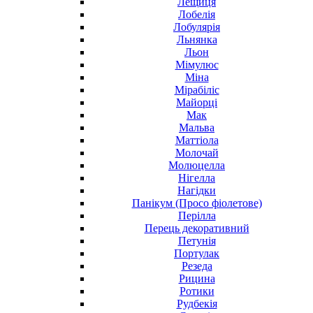
Лещиця
Лобелія
Лобулярія
Льнянка
Льон
Мімулюс
Міна
Мірабіліс
Майорці
Мак
Мальва
Маттіола
Молочай
Молюцелла
Нігелла
Нагідки
Панікум (Просо фіолетове)
Перілла
Перець декоративний
Петунія
Портулак
Резеда
Рицина
Ротики
Рудбекія