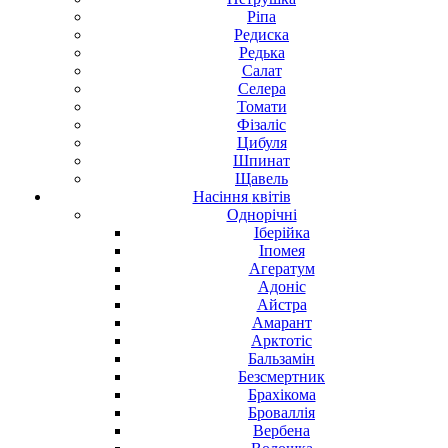
Ріпа
Редиска
Редька
Салат
Селера
Томати
Фізаліс
Цибуля
Шпинат
Щавель
Насіння
квітів
Однорічні
Іберійка
Іпомея
Агератум
Адоніс
Айстра
Амарант
Арктотіс
Бальзамін
Безсмертник
Брахікома
Броваллія
Вербена