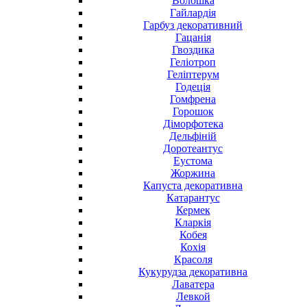
Волошка
Гайлардія
Гарбуз декоративний
Гацанія
Гвоздика
Геліотроп
Геліптерум
Годеція
Гомфрена
Горошок
Діморфотека
Дельфіній
Доротеантус
Еустома
Жоржина
Капуста декоративна
Катарантус
Кермек
Кларкія
Кобея
Кохія
Красоля
Кукурудза декоративна
Лаватера
Левкой