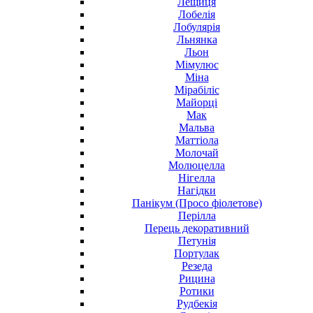
Лещиця
Лобелія
Лобулярія
Льнянка
Льон
Мімулюс
Міна
Мірабіліс
Майорці
Мак
Мальва
Маттіола
Молочай
Молюцелла
Нігелла
Нагідки
Панікум (Просо фіолетове)
Перілла
Перець декоративний
Петунія
Портулак
Резеда
Рицина
Ротики
Рудбекія