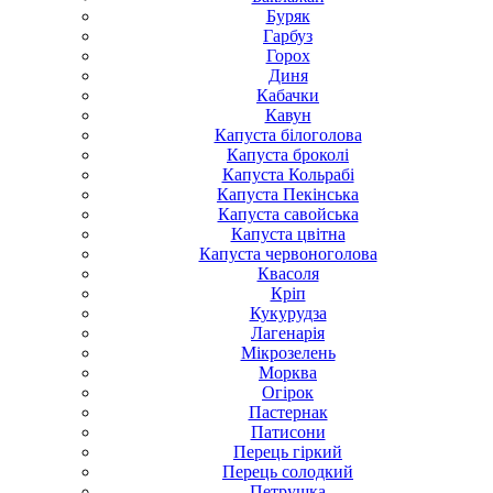
Буряк
Гарбуз
Горох
Диня
Кабачки
Кавун
Капуста білоголова
Капуста броколі
Капуста Кольрабі
Капуста Пекінська
Капуста савойська
Капуста цвітна
Капуста червоноголова
Квасоля
Кріп
Кукурудза
Лагенарія
Мікрозелень
Морква
Огірок
Пастернак
Патисони
Перець гіркий
Перець солодкий
Петрушка