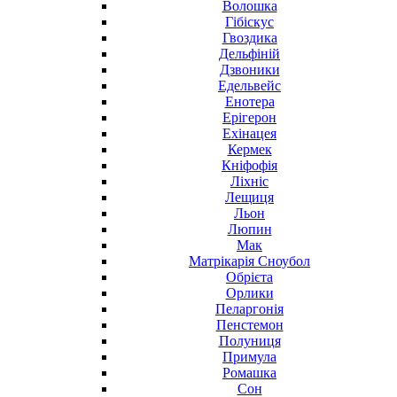
Волошка
Гібіскус
Гвоздика
Дельфіній
Дзвоники
Едельвейс
Енотера
Ерігерон
Ехінацея
Кермек
Кніфофія
Ліхніс
Лещиця
Льон
Люпин
Мак
Матрікарія Сноубол
Обрієта
Орлики
Пеларгонія
Пенстемон
Полуниця
Примула
Ромашка
Сон