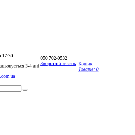
о 17:30
050
702-0532
Зворотній зв'язок
Кошик
цьовується 3-4 дні
Товарів:
0
a.com.ua