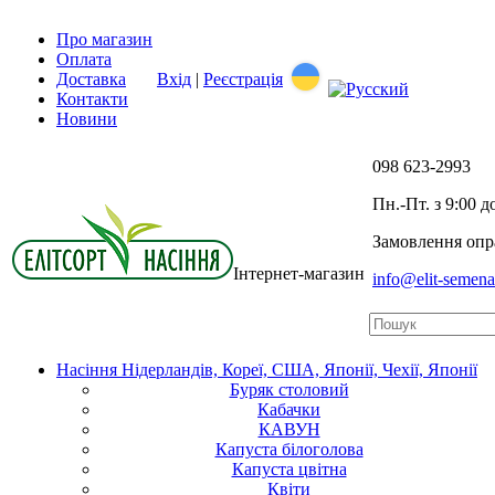
Про магазин
Оплата
Доставка
Вхід
|
Реєстрація
Контакти
Новини
098
623-2993
Пн.-Пт. з 9:00 д
Замовлення опра
Інтернет-магазин
info@elit-semen
Насіння Нідерландів, Кореї, США, Японії, Чехії, Японії
Буряк столовий
Кабачки
КАВУН
Капуста білоголова
Капуста цвітна
Квіти