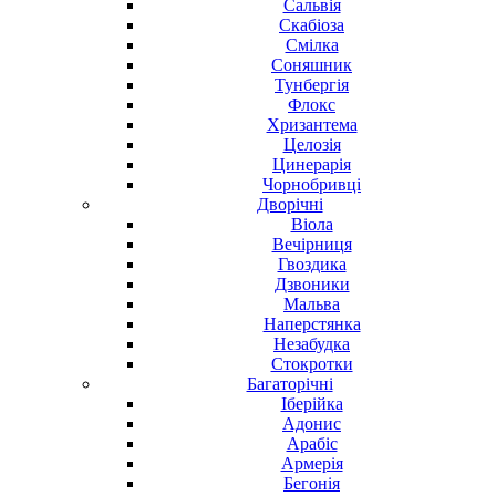
Сальвія
Скабіоза
Смілка
Соняшник
Тунбергія
Флокс
Хризантема
Целозія
Цинерарія
Чорнобривці
Дворічні
Віола
Вечірниця
Гвоздика
Дзвоники
Мальва
Наперстянка
Незабудка
Стокротки
Багаторічні
Іберійка
Адонис
Арабіс
Армерія
Бегонія