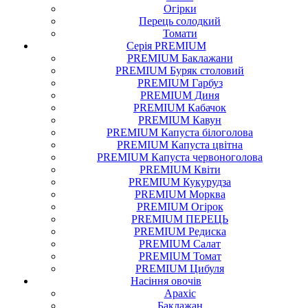
Огірки
Перець солодкий
Томати
Серія PREMIUM
PREMIUM Баклажани
PREMIUM Буряк столовий
PREMIUM Гарбуз
PREMIUM Диня
PREMIUM Кабачок
PREMIUM Кавун
PREMIUM Капуста білоголова
PREMIUM Капуста цвітна
PREMIUM Капуста червоноголова
PREMIUM Квіти
PREMIUM Кукурудза
PREMIUM Морква
PREMIUM Огірок
PREMIUM ПЕРЕЦЬ
PREMIUM Редиска
PREMIUM Салат
PREMIUM Томат
PREMIUM Цибуля
Насіння
овочів
Арахіс
Баклажан