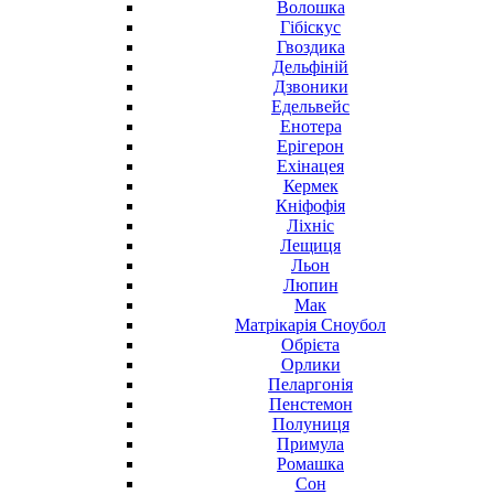
Волошка
Гібіскус
Гвоздика
Дельфіній
Дзвоники
Едельвейс
Енотера
Ерігерон
Ехінацея
Кермек
Кніфофія
Ліхніс
Лещиця
Льон
Люпин
Мак
Матрікарія Сноубол
Обрієта
Орлики
Пеларгонія
Пенстемон
Полуниця
Примула
Ромашка
Сон