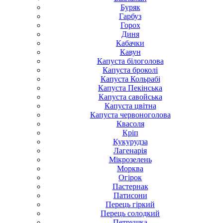
Буряк
Гарбуз
Горох
Диня
Кабачки
Кавун
Капуста білоголова
Капуста броколі
Капуста Кольрабі
Капуста Пекінська
Капуста савойська
Капуста цвітна
Капуста червоноголова
Квасоля
Кріп
Кукурудза
Лагенарія
Мікрозелень
Морква
Огірок
Пастернак
Патисони
Перець гіркий
Перець солодкий
Петрушка