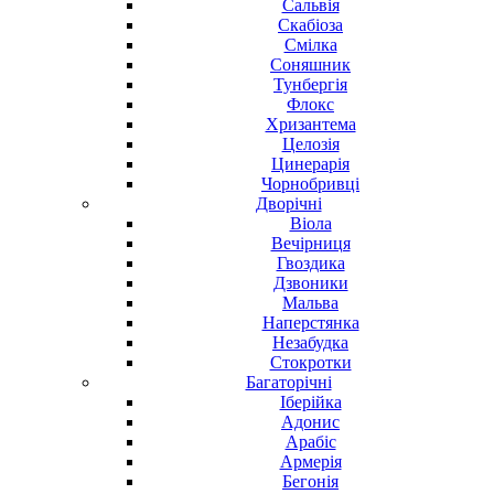
Сальвія
Скабіоза
Смілка
Соняшник
Тунбергія
Флокс
Хризантема
Целозія
Цинерарія
Чорнобривці
Дворічні
Віола
Вечірниця
Гвоздика
Дзвоники
Мальва
Наперстянка
Незабудка
Стокротки
Багаторічні
Іберійка
Адонис
Арабіс
Армерія
Бегонія