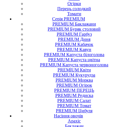
Огірки
Перець солодкий
Томати
Серія PREMIUM
PREMIUM Баклажани
PREMIUM Буряк столовий
PREMIUM Гарбуз
PREMIUM Диня
PREMIUM Кабачок
PREMIUM Кавун
PREMIUM Капуста білоголова
PREMIUM Капуста цвітна
PREMIUM Капуста червоноголова
PREMIUM Квіти
PREMIUM Кукурудза
PREMIUM Морква
PREMIUM Огірок
PREMIUM ПЕРЕЦЬ
PREMIUM Редиска
PREMIUM Салат
PREMIUM Томат
PREMIUM Цибуля
Насіння
овочів
Арахіс
Баклажан