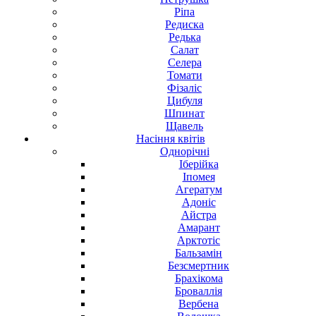
Ріпа
Редиска
Редька
Салат
Селера
Томати
Фізаліс
Цибуля
Шпинат
Щавель
Насіння
квітів
Однорічні
Іберійка
Іпомея
Агератум
Адоніс
Айстра
Амарант
Арктотіс
Бальзамін
Безсмертник
Брахікома
Броваллія
Вербена