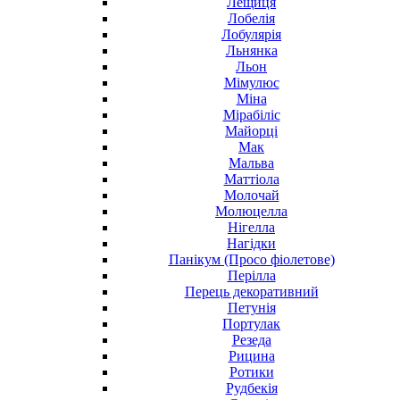
Лещиця
Лобелія
Лобулярія
Льнянка
Льон
Мімулюс
Міна
Мірабіліс
Майорці
Мак
Мальва
Маттіола
Молочай
Молюцелла
Нігелла
Нагідки
Панікум (Просо фіолетове)
Перілла
Перець декоративний
Петунія
Портулак
Резеда
Рицина
Ротики
Рудбекія