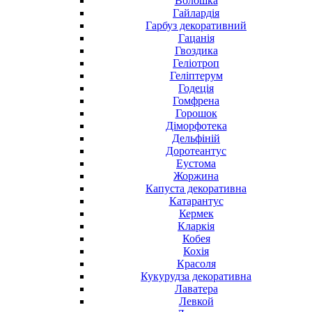
Волошка
Гайлардія
Гарбуз декоративний
Гацанія
Гвоздика
Геліотроп
Геліптерум
Годеція
Гомфрена
Горошок
Діморфотека
Дельфіній
Доротеантус
Еустома
Жоржина
Капуста декоративна
Катарантус
Кермек
Кларкія
Кобея
Кохія
Красоля
Кукурудза декоративна
Лаватера
Левкой