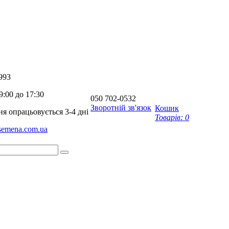
993
9:00 до 17:30
050
702-0532
Зворотній зв'язок
Кошик
я опрацьовується 3-4 дні
Товарів:
0
-semena.com.ua