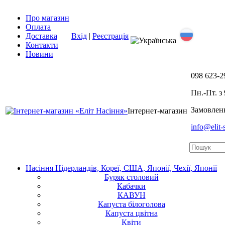
Про магазин
Оплата
Доставка
Вхід
|
Реєстрація
Контакти
Новини
098
623-2
Пн.-Пт. з 
Замовленн
Інтернет-магазин
info@elit
Насіння Нідерландів, Кореї, США, Японії, Чехії, Японії
Буряк столовий
Кабачки
КАВУН
Капуста білоголова
Капуста цвітна
Квіти