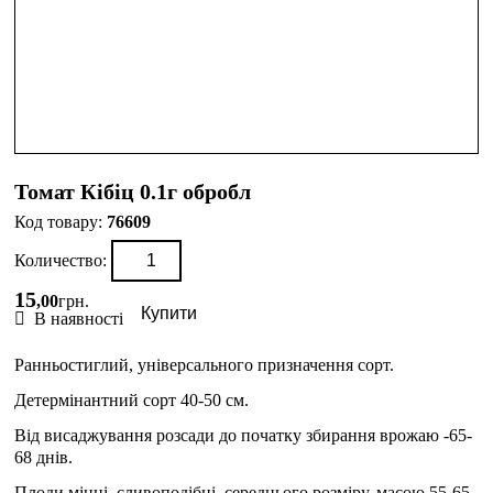
Томат Кібіц 0.1г обробл
76609
Количество:
15
,
00
грн.
Купити
В наявності
Ранньостиглий, універсального призначення сорт.
Детермінантний сорт 40-50 см.
Від висаджування розсади до початку збирання врожаю -65-
68 днів.
Плоди міцні, сливоподібні, середнього розміру, масою 55-65