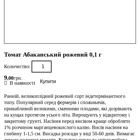
Томат Абаканський рожевий 0,1 г
Количество:
9
,
00
грн.
Купити
В наявності
Ранній, великоплідний рожевий сорт індетермінантного
типу. Популярний серед фермерів і споживачів,
привабливий великими, смачними плодами, які дозрівають
на кущах протягом усього літа. Вирощують у відкритому і
закритому грунті. Насіння перед висівом краще обробляти
1% розчином марганцевокислого калію. Висів насіння на
глибину 1-1,5 см. Висадка розсади у віці 50-60 днів. Вимагає
легких родючих грунтів. Культура тепло та світлолюбива.