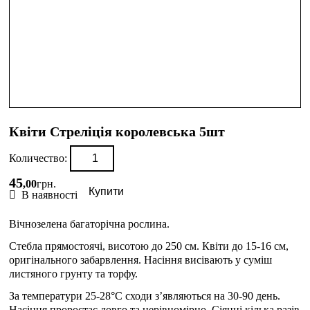
Квіти Стреліція королевська 5шт
Количество:
45
,
00
грн.
Купити
В наявності
Вічнозелена багаторічна рослина.
Стебла прямостоячі, висотою до 250 см. Квіти до 15-16 см,
оригінального забарвлення. Насіння висівають у суміш
листяного грунту та торфу.
За температури 25-28°С сходи з’являються на 30-90 день.
Насіння проростає довго та нерівномірно. Сіянці кілька разів