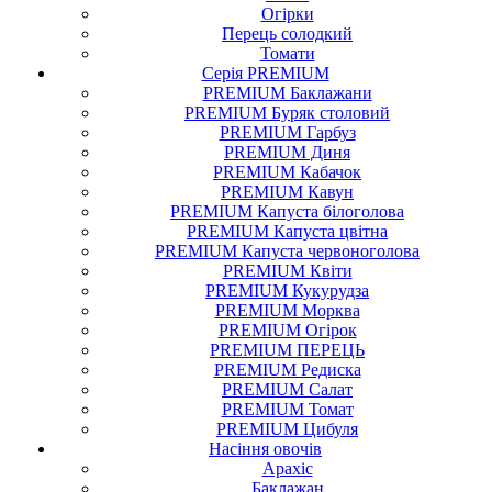
Огірки
Перець солодкий
Томати
Серія PREMIUM
PREMIUM Баклажани
PREMIUM Буряк столовий
PREMIUM Гарбуз
PREMIUM Диня
PREMIUM Кабачок
PREMIUM Кавун
PREMIUM Капуста білоголова
PREMIUM Капуста цвітна
PREMIUM Капуста червоноголова
PREMIUM Квіти
PREMIUM Кукурудза
PREMIUM Морква
PREMIUM Огірок
PREMIUM ПЕРЕЦЬ
PREMIUM Редиска
PREMIUM Салат
PREMIUM Томат
PREMIUM Цибуля
Насіння
овочів
Арахіс
Баклажан