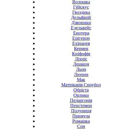
Волошка
Гібіскус
Гвоздика
Дельфіній
Дзвоники
Едельвейс
Енотера
Ерігерон
Ехінацея
Кермек
Кніфофія
Ліхніс
Лещиця
Льон
Люпин
Мак
Матрікарія Сноубол
Обрієта
Орлики
Пеларгонія
Пенстемон
Полуниця
Примула
Ромашка
Сон