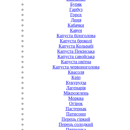
Буряк
Гарбуз
Горох
Диня
Кабачки
Кавун
Капуста білоголова
Капуста броколі
Капуста Кольрабі
Капуста Пекінська
Капуста савойська
Капуста цвітна
Капуста червоноголова
Квасоля
Кріп
Кукурудза
Лагенарія
Мікрозелень
Морква
Огірок
Пастернак
Патисони
Перець гіркий
Перець солодкий
Петрушка