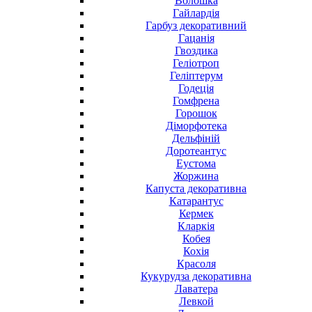
Волошка
Гайлардія
Гарбуз декоративний
Гацанія
Гвоздика
Геліотроп
Геліптерум
Годеція
Гомфрена
Горошок
Діморфотека
Дельфіній
Доротеантус
Еустома
Жоржина
Капуста декоративна
Катарантус
Кермек
Кларкія
Кобея
Кохія
Красоля
Кукурудза декоративна
Лаватера
Левкой