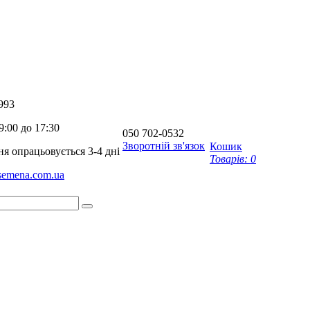
993
9:00 до 17:30
050
702-0532
Зворотній зв'язок
Кошик
я опрацьовується 3-4 дні
Товарів:
0
-semena.com.ua