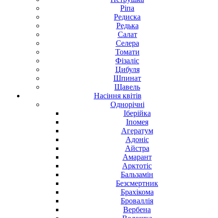
Ріпа
Редиска
Редька
Салат
Селера
Томати
Фізаліс
Цибуля
Шпинат
Щавель
Насіння
квітів
Однорічні
Іберійка
Іпомея
Агератум
Адоніс
Айстра
Амарант
Арктотіс
Бальзамін
Безсмертник
Брахікома
Броваллія
Вербена