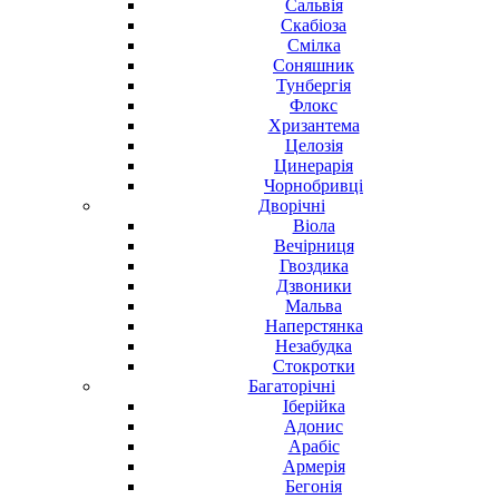
Сальвія
Скабіоза
Смілка
Соняшник
Тунбергія
Флокс
Хризантема
Целозія
Цинерарія
Чорнобривці
Дворічні
Віола
Вечірниця
Гвоздика
Дзвоники
Мальва
Наперстянка
Незабудка
Стокротки
Багаторічні
Іберійка
Адонис
Арабіс
Армерія
Бегонія