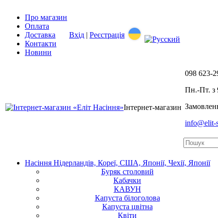
Про магазин
Оплата
Доставка
Вхід
|
Реєстрація
Контакти
Новини
098
623-2
Пн.-Пт. з 
Замовленн
Інтернет-магазин
info@elit
Насіння Нідерландів, Кореї, США, Японії, Чехії, Японії
Буряк столовий
Кабачки
КАВУН
Капуста білоголова
Капуста цвітна
Квіти