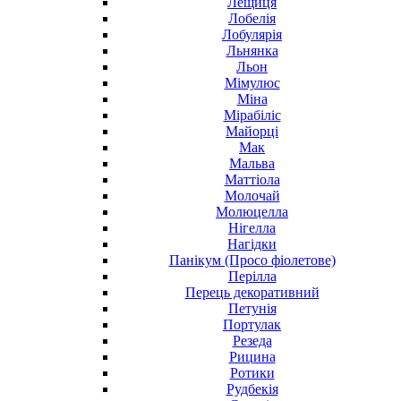
Лещиця
Лобелія
Лобулярія
Льнянка
Льон
Мімулюс
Міна
Мірабіліс
Майорці
Мак
Мальва
Маттіола
Молочай
Молюцелла
Нігелла
Нагідки
Панікум (Просо фіолетове)
Перілла
Перець декоративний
Петунія
Портулак
Резеда
Рицина
Ротики
Рудбекія