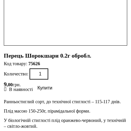
Перець Шорокшари 0.2г обробл.
75626
Количество:
9
,
00
грн.
Купити
В наявності
Ранньостиглий сорт, до технічної стиглості – 115-117 днів.
Плід масою 150-250г, пірамідальної форми.
У біологічній стиглості плід оранжево-червоний, у технічній
– світло-жовтий.