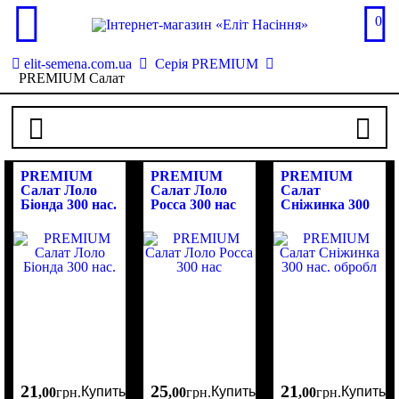
0
elit-semena.com.ua
Серія PREMIUM
PREMIUM Салат
PREMIUM
PREMIUM
PREMIUM
Салат Лоло
Салат Лоло
Салат
Біонда 300 нас.
Росса 300 нас
Сніжинка 300
нас. обробл
21
25
21
Купить
Купить
Купить
,
00
грн.
,
00
грн.
,
00
грн.